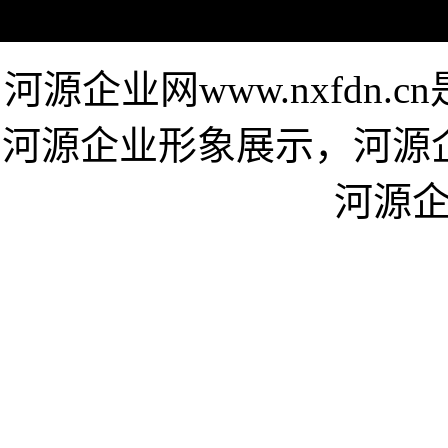
河源企业网www.nxfdn
河源企业形象展示，河源
河源