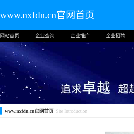
www.nxfdn.cn官网首页
网站首页
企业查询
企业推广
企业招聘
www.nxfdn.cn官网首页
Site Introduction